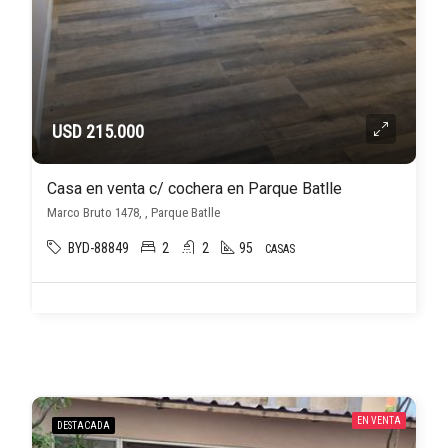
USD 215.000
Casa en venta c/ cochera en Parque Batlle
Marco Bruto 1478, , Parque Batlle
BYD-88849
2
2
95
CASAS
EN VENTA
DESTACADA