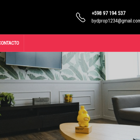
+598 97 194 537
bydprop1234@gmail.co
CONTACTO