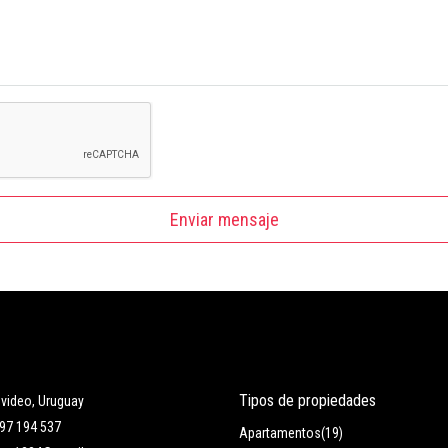
Enviar mensaje
Tipos de propiedades
video, Uruguay
97 194 537
Apartamentos
(19)