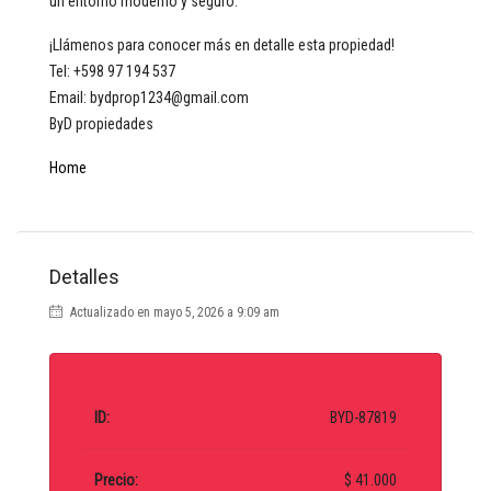
un entorno moderno y seguro.
¡Llámenos para conocer más en detalle esta propiedad!
Tel: +598 97 194 537
Email: bydprop1234@gmail.com
ByD propiedades
Home
Detalles
Actualizado en mayo 5, 2026 a 9:09 am
ID:
BYD-87819
Precio:
$ 41.000