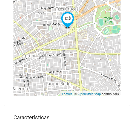
Leaflet
| ©
OpenStreetMap
contributors
Características