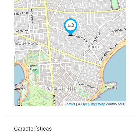
Leaflet
| ©
OpenStreetMap
contributors
Características