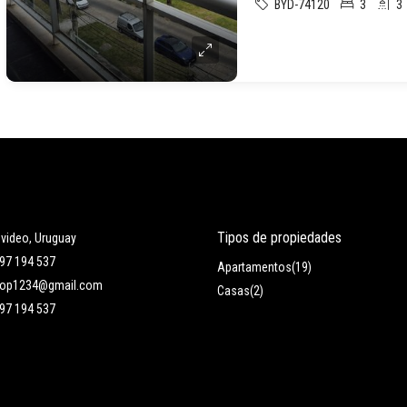
BYD-74120
3
3
Tipos de propiedades
video, Uruguay
97 194 537
Apartamentos
(19)
rop1234@gmail.com
Casas
(2)
97 194 537