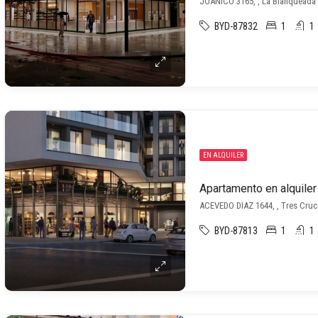
JOANICO 3165, , La Blanqueada
BYD-87832
1
1
EN ALQUILER
Apartamento en alquiler
ACEVEDO DIAZ 1644, , Tres Cruc
BYD-87813
1
1