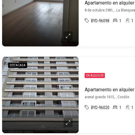
Apartamento en alquile
8 de octubre 2981, , La Blanque
BYD-96098
1
1
DESTACADA
EN ALQUILER
Apartamento en alquile
arenal grande 1615, , Cordón
BYD-96020
1
1