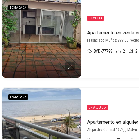
DESTACADA
EN VENTA
Apartamento en venta e
Frasncisco Muñoz 2991, , Pocit
BYD-77798
2
2
DESTACADA
EN ALQUILER
Apartamento en alquiler
Alejandro Gallinal 1374, , Malvin