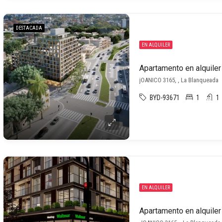
DESTACADA
EN ALQUILER
jOANICO 3165, , La Blanqueada
BYD-93671
1
1
EN ALQUILER
Apartamento en alquile