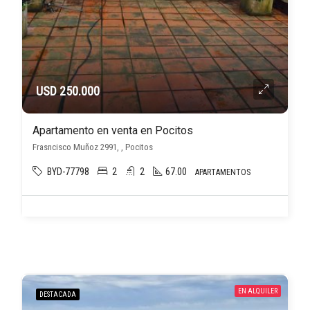
USD 250.000
Apartamento en venta en Pocitos
Frasncisco Muñoz 2991, , Pocitos
BYD-77798
2
2
67.00
APARTAMENTOS
EN ALQUILER
DESTACADA