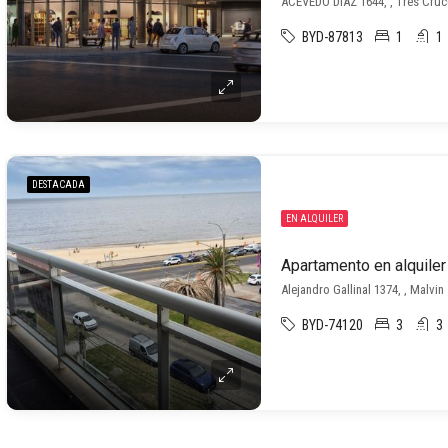
ACEVEDO DIAZ 1644, , Tres Cruc
BYD-87813
1
1
DESTACADA
EN ALQUILER
Apartamento en alquiler
Alejandro Gallinal 1374, , Malvin
BYD-74120
3
3