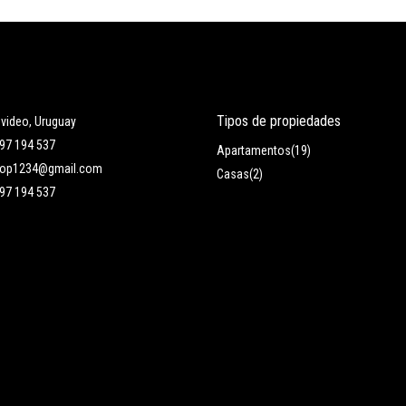
Tipos de propiedades
video, Uruguay
97 194 537
Apartamentos
(19)
rop1234@gmail.com
Casas
(2)
97 194 537