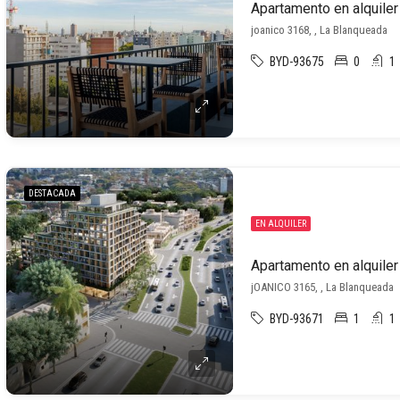
joanico 3168, , La Blanqueada
BYD-93675
0
1
DESTACADA
EN ALQUILER
jOANICO 3165, , La Blanqueada
BYD-93671
1
1